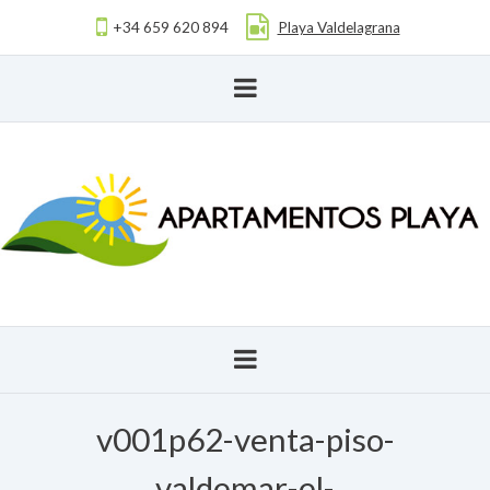
+34 659 620 894
Playa Valdelagrana
v001p62-venta-piso-
valdemar-el-