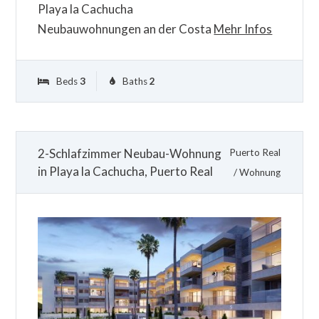
Playa la Cachucha
Neubauwohnungen an der Costa
Mehr Infos
Beds
3
Baths
2
2-Schlafzimmer Neubau-Wohnung
Puerto Real
in Playa la Cachucha, Puerto Real
/
Wohnung