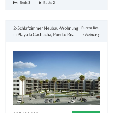
Beds
3
Baths
2
2-Schlafzimmer Neubau-Wohnung
Puerto Real
in Playa la Cachucha, Puerto Real
/
Wohnung