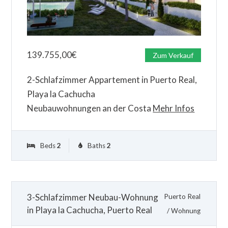
139.755,00
€
Zum Verkauf
2-Schlafzimmer Appartement in Puerto Real,
Playa la Cachucha
Neubauwohnungen an der Costa
Mehr Infos
Beds
2
Baths
2
3-Schlafzimmer Neubau-Wohnung
Puerto Real
in Playa la Cachucha, Puerto Real
/
Wohnung