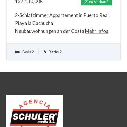
137.130,00
€
Zum Verkauf
2-Schlafzimmer Appartement in Puerto Real,
Playa la Cachucha
Neubauwohnungen an der Costa
Mehr Infos
Beds
2
Baths
2