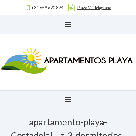
+34 659 620 894
Playa Valdelagrana
apartamento-playa-
CostadelaLuz-3-dormitorios-