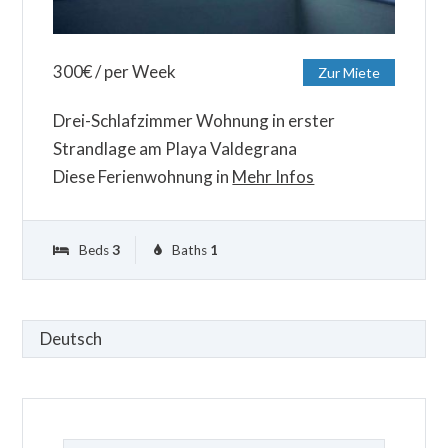
300
€
/ per Week
Zur Miete
Drei-Schlafzimmer Wohnung in erster
Strandlage am Playa Valdegrana
Diese Ferienwohnung in
Mehr Infos
Beds
3
Baths
1
Sprache
auswählen