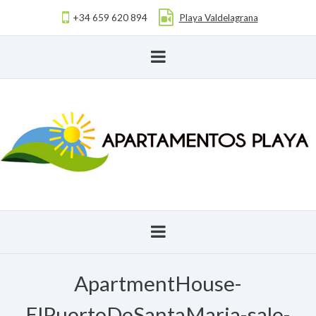
+34 659 620 894
Playa Valdelagrana
ApartmentHouse-
ElPuertoDeSantaMaria-sale-