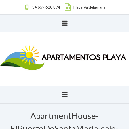
+34 659 620 894
Playa Valdelagrana
ApartmentHouse-
ElPuertoDeSantaMaria-sale-