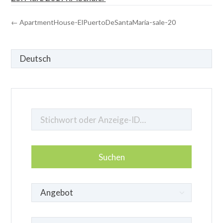
← ApartmentHouse-ElPuertoDeSantaMaria-sale-20
Sprache
auswählen