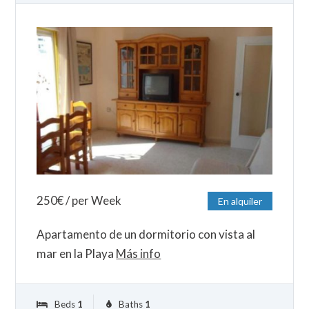
250
€
/ per Week
En alquiler
Apartamento de un dormitorio con vista al
mar en la Playa
Más info
Beds
1
Baths
1