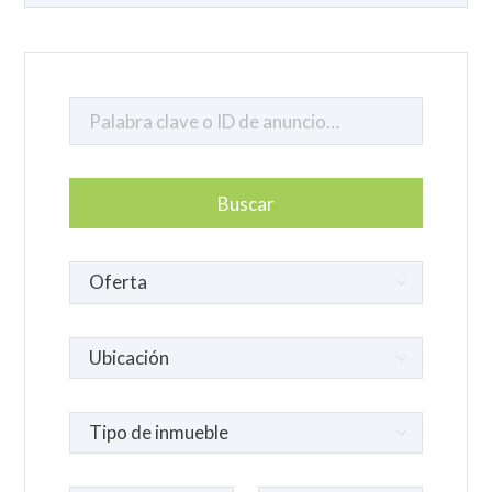
un
idioma