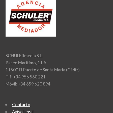
SCHULERmedia S.L.
Paseo Marítimo, 11 A
11500 El Puerto de Santa Maria (Cádiz)
Tlf: +34 956 560 221
Móvil: +34 659 620 894
Contacto
Aviso Legal