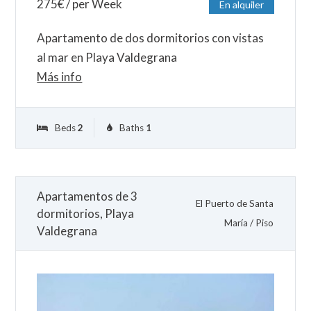
275
€
/ per Week
En alquiler
Apartamento de dos dormitorios con vistas
al mar en Playa Valdegrana
Más info
Beds
2
Baths
1
Apartamentos de 3
El Puerto de Santa
dormitorios, Playa
María
/
Piso
Valdegrana